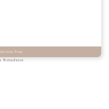
oltrona Frau
ia Rimadesio