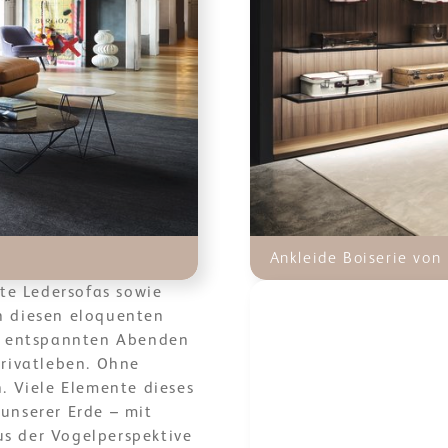
Ankleide Boiserie von 
ete Ledersofas sowie
n diesen eloquenten
nd entspannten Abenden
Privatleben. Ohne
. Viele Elemente dieses
unserer Erde – mit
s der Vogelperspektive