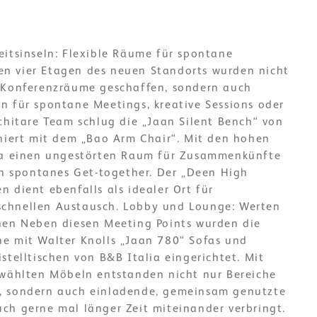
eitsinseln: Flexible Räume für spontane
n vier Etagen des neuen Standorts wurden nicht
 Konferenzräume geschaffen, sondern auch
n für spontane Meetings, kreative Sessions oder
chitare Team schlug die „Jaan Silent Bench“ von
iniert mit dem „Bao Arm Chair“. Mit den hohen
ofa einen ungestörten Raum für Zusammenkünfte
in spontanes Get-together. Der „Deen High
 dient ebenfalls als idealer Ort für
chnellen Austausch. Lobby und Lounge: Werten
hen Neben diesen Meeting Points wurden die
e mit Walter Knolls „Jaan 780“ Sofas und
stelltischen von B&B Italia eingerichtet. Mit
ewählten Möbeln entstanden nicht nur Bereiche
, sondern auch einladende, gemeinsam genutzte
ch gerne mal länger Zeit miteinander verbringt.