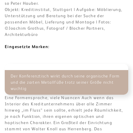
so Peter Hauber.
Objekt: Kreditinstitut, Stuttgart | Aufgabe: Möblierung,
Unterstützung und Beratung bei der Suche der
passenden Möbel, Lieferung und Montage | Fotos:
©Joachim Grothus, Fotograf / Blocher Partners,
Architekturbüro
Eingesetzte Marken:
Der Konferenztisch wirkt durch seine organische Form
und die zarten Metallfüße trotz seiner Größe nicht
wuchtig
Eine Formensprache, viele Nuancen Auch wenn das
Interior des Kreditunternehmens über alle Zimmer
hinweg „im Fluss“ sein sollte, erhielt jede Räumlichkeit,
je nach Funktion, ihren eigenen optischen und
haptischen Charakter. Ein Großteil der Einrichtung
stammt von Walter Knoll aus Herrenberg. Das