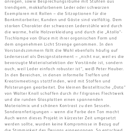
anregen, sowie Besprechungsräume mit Stühlen aus
trendigem, mokkafarbenem Leder oder schwarzen
Exemplaren mit Rollen – die Sitzoptionen für die
Bankmitarbeiter, Kunden und Gäste sind vielfältig. Dem
starken Charakter der schwarzen Lederstühle wird durch
die warme, helle Holzverkleidung und durch die „Atollo“-
Tischlampe von Oluce mit ihrer organischen Form und
dem angenehmen Licht Strenge genommen. In den
Vorstandszimmern fällt die Wahl ebenfalls häufig auf
Ledersessel als Designstatement – „nicht nur, weil es die
bevorzugte Materialselektion der Vorstände ist, sondern
auch, weil Leder einfach robuster ist“, weiß Peter Hauber.
In den Bereichen, in denen informelle Treffen und
Kreativmeetings stattfinden, wird mit Stoffen und
Polsterungen gearbeitet. Die kleinen Beistelltische „Oota“
von Walter Knoll schaffen durch ihr filigranes Flechtwerk
und die runden Glasplatten einen spannenden
Materialmix und schönen Kontrast zu den Sesseln.
Sonderanfertigungen – wenn die Farbe den Ton macht
Auch wenn dieses Projekt in kürzester Zeit umgesetzt
werden sollte, wurden keine Kompromisse in Bezug auf
die Stimmigkeit des Designs eingegangen. So entschied