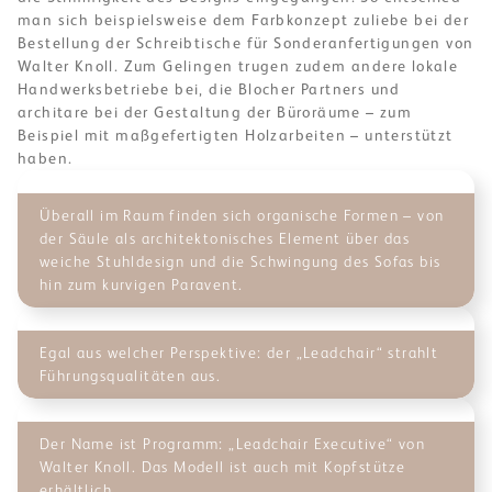
man sich beispielsweise dem Farbkonzept zuliebe bei der
Bestellung der Schreibtische für Sonderanfertigungen von
Walter Knoll. Zum Gelingen trugen zudem andere lokale
Handwerksbetriebe bei, die Blocher Partners und
architare bei der Gestaltung der Büroräume – zum
Beispiel mit maßgefertigten Holzarbeiten – unterstützt
haben.
Überall im Raum finden sich organische Formen – von
der Säule als architektonisches Element über das
weiche Stuhldesign und die Schwingung des Sofas bis
hin zum kurvigen Paravent.
Egal aus welcher Perspektive: der „Leadchair“ strahlt
Führungsqualitäten aus.
Der Name ist Programm: „Leadchair Executive“ von
Walter Knoll. Das Modell ist auch mit Kopfstütze
erhältlich.