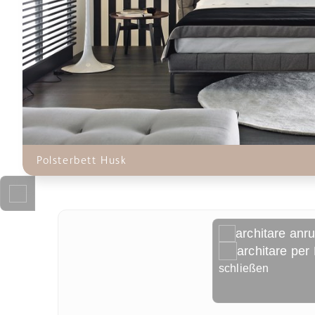
Polsterbett Husk
architare anr
architare per
schließen