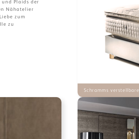
 und Plaids der
en Nähatelier
 Liebe zum
lle zu
Schramms verstellbar