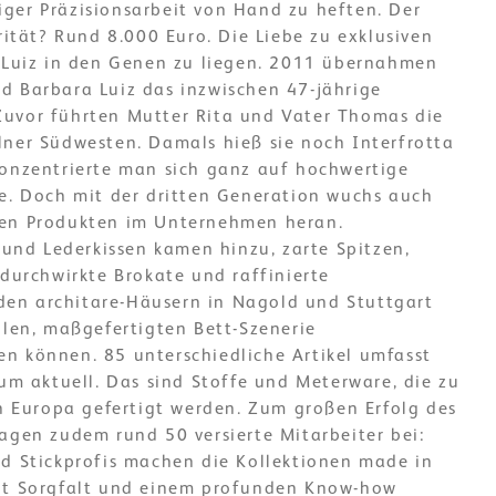
ger Präzisionsarbeit von Hand zu heften. Der
arität? Rund 8.000 Euro. Die Liebe zu exklusiven
i Luiz in den Genen zu liegen. 2011 übernahmen
d Barbara Luiz das inzwischen 47-jährige
uvor führten Mutter Rita und Vater Thomas die
lner Südwesten. Damals hieß sie noch Interfrotta
konzentrierte man sich ganz auf hochwertige
he. Doch mit der dritten Generation wuchs auch
uen Produkten im Unternehmen heran.
n und Lederkissen kamen hinzu, zarte Spitzen,
ldurchwirkte Brokate und raffinierte
n den architare-Häusern in Nagold und Stuttgart
llen, maßgefertigten Bett-Szenerie
n können. 85 unterschiedliche Artikel umfasst
sum aktuell. Das sind Stoffe und Meterware, die zu
in Europa gefertigt werden. Zum großen Erfolg des
agen zudem rund 50 versierte Mitarbeiter bei:
nd Stickprofis machen die Kollektionen made in
it Sorgfalt und einem profunden Know-how