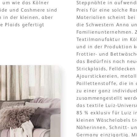
n um wie das Kölner
Steppnähte in aufwendi
eide und Cashmere sind
Preis für eine solche R
 in der kleinen, aber
Materialien scheint be
 Plaids gefertigt
die Schwestern Anna un
Familienunternehmen. Z
Textilmanufaktur im Kö
und in der Produktion 
Frottier- und Bettwäsc
das Bedürfnis nach ne
Strickplaids, Felldecke
Ajourstickereien, metal
Paillettenstoffe, die i
zu einer ganz individue
zusammengestellt werde
das textile Luiz-Univer
85 % exklusiv für Luiz 
kleinen Wäschelabels tr
Näherinnen, Schnitt- u
Germany einzigartig. M