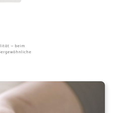
lität – beim
ußergewöhnliche