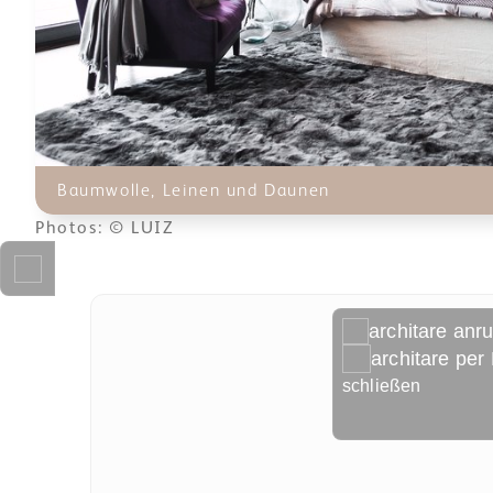
Baumwolle, Leinen und Daunen
Photos: © LUIZ
architare anr
architare per
schließen