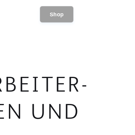
Shop
EITER-L
 UND W