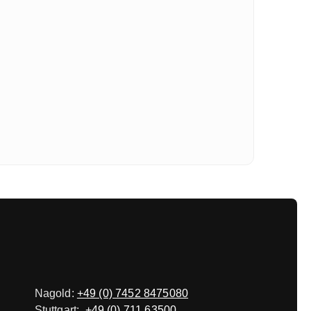
Nagold:
+49 (0) 7452 8475080
Stuttgart:
+49 (0) 711 63500