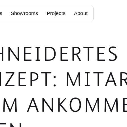
s
Showrooms
Projects
About
NEIDERTES D
EPT: MITARB
M ANKOMMEN