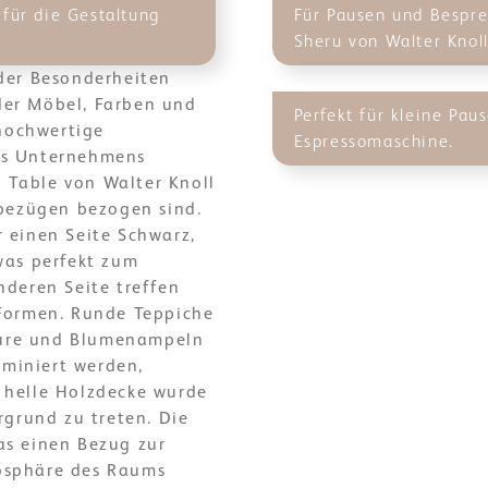
 für die Gestaltung
Für Pausen und Bespre
Sheru von Walter Knol
der Besonderheiten
 der Möbel, Farben und
Perfekt für kleine Pau
 hochwertige
Espressomaschine.
es Unternehmens
n Table von Walter Knoll
rbezügen bezogen sind.
 einen Seite Schwarz,
was perfekt zum
nderen Seite treffen
 Formen. Runde Teppiche
iture und Blumenampeln
uminiert werden,
 helle Holzdecke wurde
rgrund zu treten. Die
as einen Bezug zur
osphäre des Raums