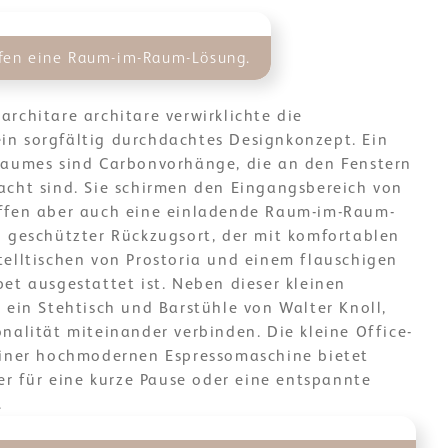
fen eine Raum-im-Raum-Lösung.
rchitare architare verwirklichte die
n sorgfältig durchdachtes Designkonzept. Ein
Raumes sind Carbonvorhänge, die an den Fenstern
acht sind. Sie schirmen den Eingangsbereich von
ffen aber auch eine einladende Raum-im-Raum-
n geschützter Rückzugsort, der mit komfortablen
telltischen von Prostoria und einem flauschigen
et ausgestattet ist. Neben dieser kleinen
 ein Stehtisch und Barstühle von Walter Knoll,
nalität miteinander verbinden. Die kleine Office-
einer hochmodernen Espressomaschine bietet
ter für eine kurze Pause oder eine entspannte
.