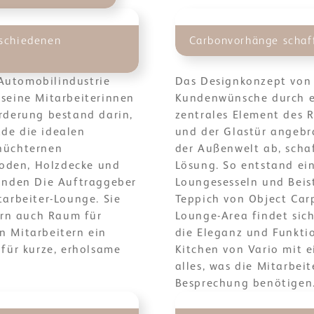
rschiedenen
Carbonvorhänge schaf
Automobilindustrie
Das Designkonzept von a
 seine Mitarbeiterinnen
Kundenwünsche durch ei
rderung bestand darin,
zentrales Element des 
de die idealen
und der Glastür angebr
 nüchternen
der Außenwelt ab, scha
oden, Holzdecke und
Lösung. So entstand ei
Kunden Die Auftraggeber
Loungesesseln und Beis
tarbeiter-Lounge. Sie
Teppich von Object Carp
dern auch Raum für
Lounge-Area findet sich
n Mitarbeitern ein
die Eleganz und Funktio
ür kurze, erholsame
Kitchen von Vario mit 
alles, was die Mitarbei
Besprechung benötigen