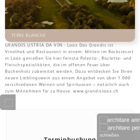
TERRE BLANCHE
GRANDIS USTRIA DA VIN - Laax Das Grandis ist
Vinothek und Restaurant in einem: Mitten im Rocksresort
in Laax genießen Sie hier feinste Polenta-, Raclette- und
Fleischspezialitäten, die im offenen Feuer über
Buchenholz zubereitet werden. Dazu entdecken Sie Ihren
neuen Lieblingswein aus einem Angebot von über 1.000
verschiedenen Weinen und Spirituosen – natürlich auch
zum Mitnehmen für zu Hause. www.grandislaax.ch
architare an
architare pe
schließen
Terminbuchung