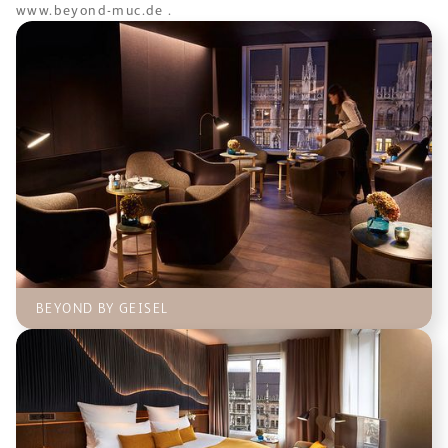
www.beyond-muc.de .
BEYOND BY GEISEL