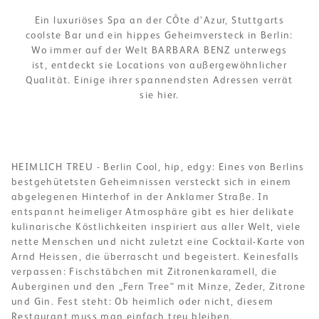
Ein luxuriöses Spa an der CÔte d’Azur, Stuttgarts
coolste Bar und ein hippes Geheimversteck in Berlin:
Wo immer auf der Welt BARBARA BENZ unterwegs
ist, entdeckt sie Locations von außergewöhnlicher
Qualität. Einige ihrer spannendsten Adressen verrät
sie hier.
HEIMLICH TREU - Berlin Cool, hip, edgy: Eines von Berlins
bestgehütetsten Geheimnissen versteckt sich in einem
abgelegenen Hinterhof in der Anklamer Straße. In
entspannt heimeliger Atmosphäre gibt es hier delikate
kulinarische Köstlichkeiten inspiriert aus aller Welt, viele
nette Menschen und nicht zuletzt eine Cocktail-Karte von
Arnd Heissen, die überrascht und begeistert. Keinesfalls
verpassen: Fischstäbchen mit Zitronenkaramell, die
Auberginen und den „Fern Tree“ mit Minze, Zeder, Zitrone
und Gin. Fest steht: Ob heimlich oder nicht, diesem
Restaurant muss man einfach treu bleiben.