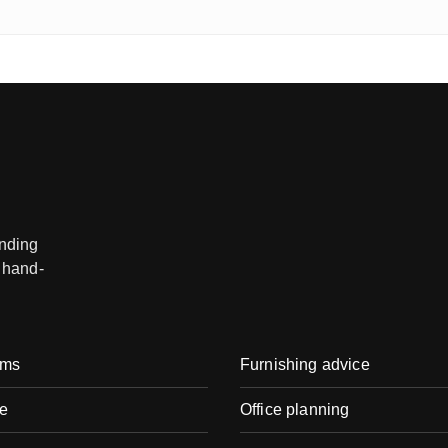
anding
 hand-
oms
Furnishing advice
e
Office planning