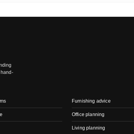
anding
 hand-
oms
Furnishing advice
e
Office planning
Living planning