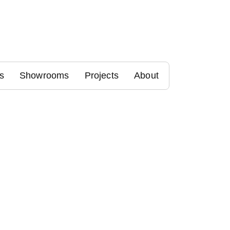
s
Showrooms
Projects
About
Noch mehr dazu
?
Gibts im Newsletter vo
Newsletter abonnieren und Date
Zu unserer Datenschutzerklär