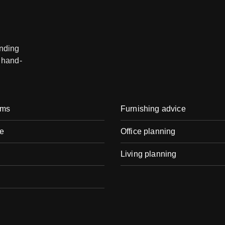
anding
 hand-
oms
Furnishing advice
e
Office planning
Living planning